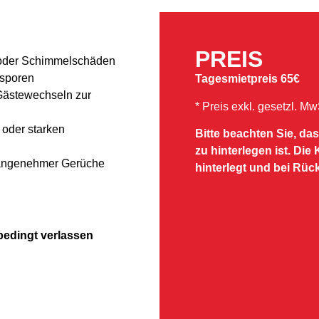
PREIS
 oder Schimmelschäden
lsporen
Tagesmietpreis 65€
Gästewechseln zur
* Preis exkl. gesetzl. M
oder starken
Bitte beachten Sie, da
zu hinterlegen ist. Die
nangenehmer Gerüche
hinterlegt und bei Rüc
edingt verlassen