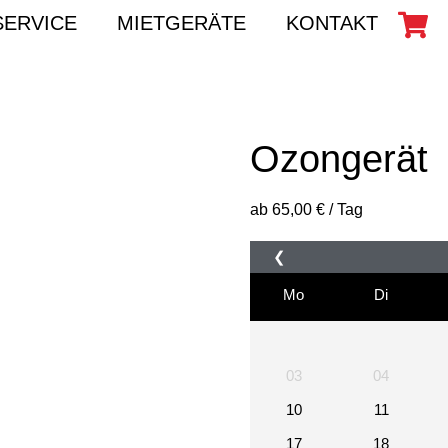
SERVICE
MIETGERÄTE
KONTAKT
Ozongerät
ab
65,00
€
/ Tag
❮
Mo
Di
03
04
10
11
17
18