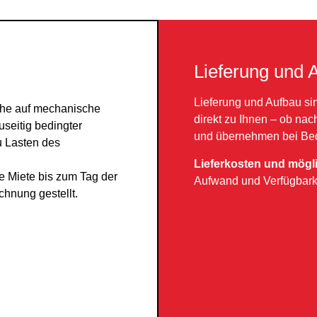
Lieferung und 
Lieferung und Aufbau si
che auf mechanische
direkt zu Ihnen – ob nac
eitig bedingter
und übernehmen bei Beda
u Lasten des
Lieferkosten und mögl
e Miete bis zum Tag der
Aufwand und Verfügbark
hnung gestellt.