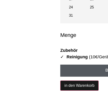
24
25
31
Menge
Zubehör
Reinigung
(10€/Gerä
B
in den Warenkorb