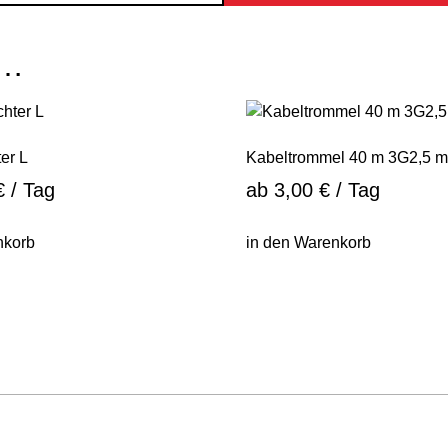
 …
ter L
Kabeltrommel 40 m 3G2,5 
€
/ Tag
ab
3,00
€
/ Tag
nkorb
in den Warenkorb