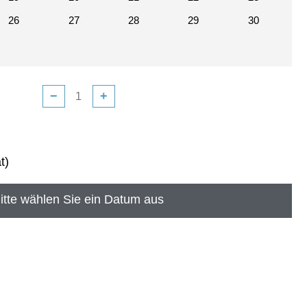
26
27
28
29
30
−
+
t)
itte wählen Sie ein Datum aus