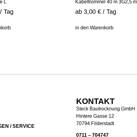
e L
Kabeltrommel 40 m 3G2,5 
/ Tag
ab
3,00
€
/ Tag
nkorb
in den Warenkorb
Ü
KONTAKT
Steck Bautrocknung GmbH
Hintere Gasse 12
70794 Filderstadt
EN / SERVICE
0711 – 704747