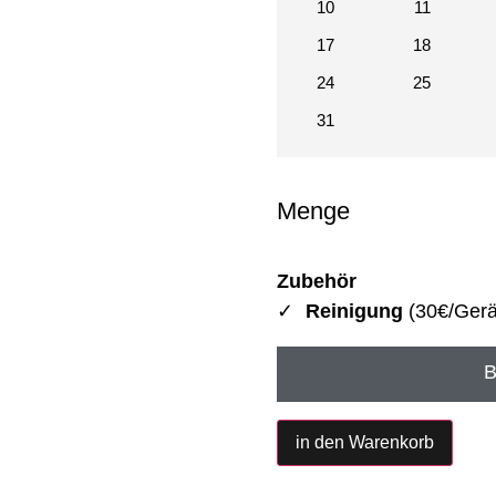
10
11
17
18
24
25
31
Menge
Zubehör
Reinigung
(30€/Gerä
B
in den Warenkorb