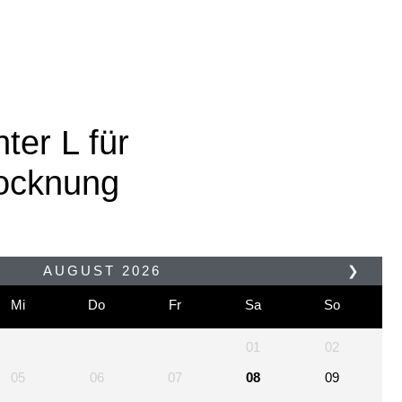
ter L für
ocknung
AUGUST
2026
❯
Mi
Do
Fr
Sa
So
01
02
05
06
07
08
09