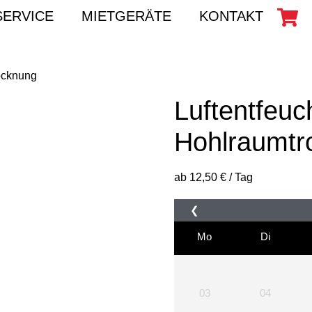
SERVICE
MIETGERÄTE
KONTAKT
rocknung
Luftentfeuch
Hohlraumtr
ab
12,50
€
/ Tag
❮
Mo
Di
03
04