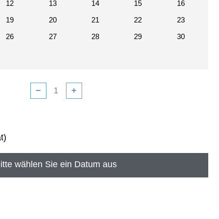
12
13
14
15
16
19
20
21
22
23
26
27
28
29
30
−
+
t)
itte wählen Sie ein Datum aus