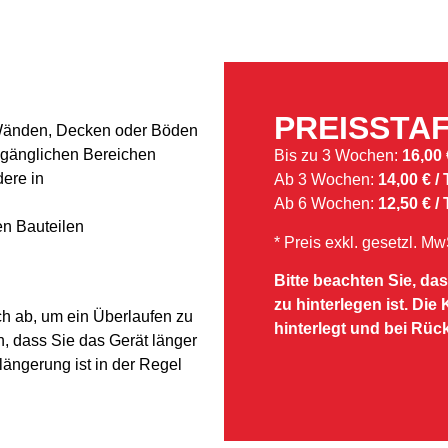
PREISSTA
 Wänden, Decken oder Böden
zugänglichen Bereichen
Bis zu 3 Wochen:
16,00 
ere in
Ab 3 Wochen:
14,00 € / 
Ab 6 Wochen:
12,50 € / 
n Bauteilen
* Preis exkl. gesetzl. M
Bitte beachten Sie, da
zu hinterlegen ist. Die
ch ab, um ein Überlaufen zu
hinterlegt und bei Rüc
n, dass Sie das Gerät länger
längerung ist in der Regel