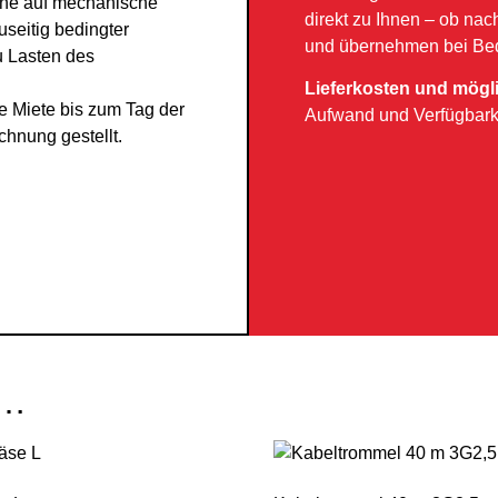
che auf mechanische
direkt zu Ihnen – ob nac
eitig bedingter
und übernehmen bei Beda
u Lasten des
Lieferkosten und mögl
e Miete bis zum Tag der
Aufwand und Verfügbark
hnung gestellt.
 …