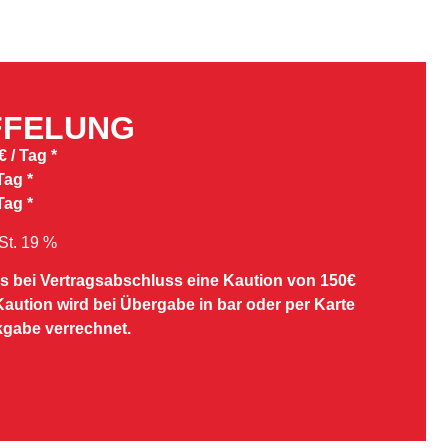
FFELUNG
€ / Tag *
Tag *
Tag *
wSt. 19 %
ss bei Vertragsabschluss eine Kaution von 150€
 Kaution wird bei Übergabe in bar oder per Karte
kgabe verrechnet.