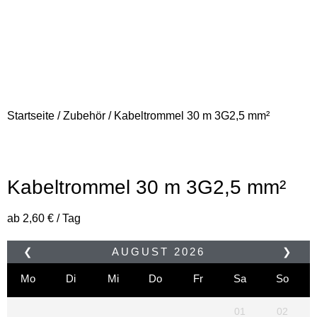
Startseite
/
Zubehör
/ Kabeltrommel 30 m 3G2,5 mm²
Kabeltrommel 30 m 3G2,5 mm²
ab
2,60
€
/ Tag
❮
AUGUST
2026
❯
Mo
Di
Mi
Do
Fr
Sa
So
01
02