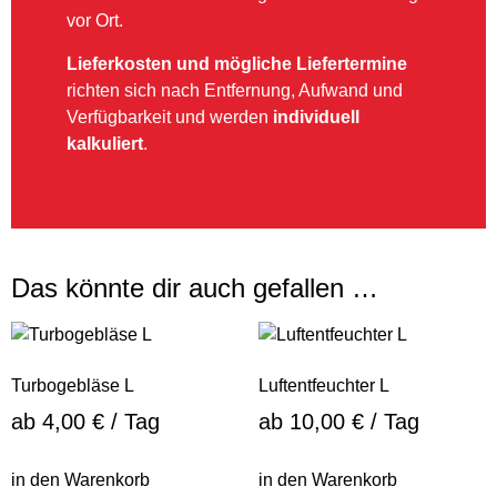
vor Ort.
Lieferkosten und mögliche Liefertermine
richten sich nach Entfernung, Aufwand und
Verfügbarkeit und werden
individuell
kalkuliert
.
Das könnte dir auch gefallen …
Turbogebläse L
Luftentfeuchter L
ab
4,00
€
/ Tag
ab
10,00
€
/ Tag
in den Warenkorb
in den Warenkorb