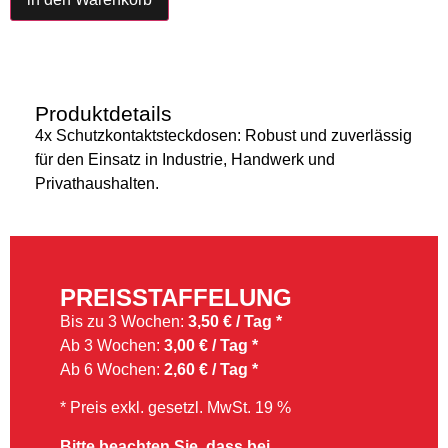
Produktdetails
4x Schutzkontaktsteckdosen: Robust und zuverlässig
für den Einsatz in Industrie, Handwerk und
Privathaushalten.
PREISSTAFFELUNG
Bis zu 3 Wochen:
3,50 € / Tag *
Ab 3 Wochen:
3,00 € / Tag *
Ab 6 Wochen:
2,60 € / Tag *
* Preis exkl. gesetzl. MwSt. 19 %
Bitte beachten Sie, dass bei